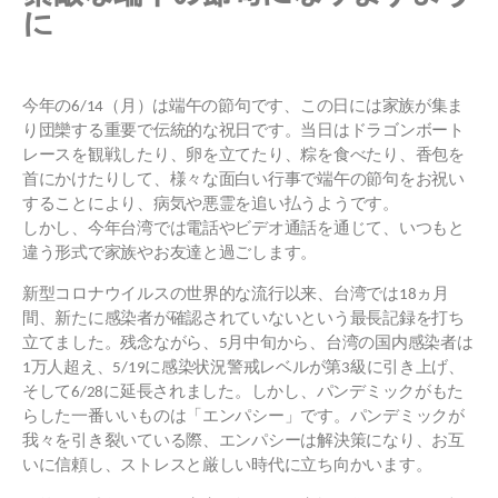
に
今年の6/14（月）は端午の節句です、この日には家族が集ま
り団欒する重要で伝統的な祝日です。当日はドラゴンボート
レースを観戦したり、卵を立てたり、粽を食べたり、香包を
首にかけたりして、様々な面白い行事で端午の節句をお祝い
することにより、病気や悪霊を追い払うようです。
しかし、今年台湾では電話やビデオ通話を通じて、いつもと
違う形式で家族やお友達と過ごします。
新型コロナウイルスの世界的な流行以来、台湾では18ヵ月
間、新たに感染者が確認されていないという最長記録を打ち
立てました。残念ながら、5月中旬から、台湾の国内感染者は
1万人超え、5/19に感染状況警戒レベルが第3級に引き上げ、
そして6/28に延長されました。しかし、パンデミックがもた
らした一番いいものは「エンパシー」です。パンデミックが
我々を引き裂いている際、エンパシーは解決策になり、お互
いに信頼し、ストレスと厳しい時代に立ち向かいます。