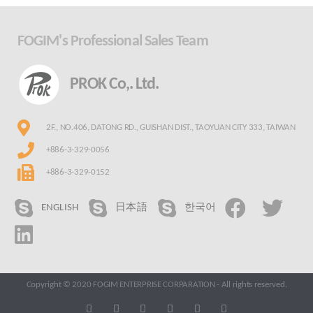
FOGIM's Professional Sales Team
PROK Co,. Ltd.
2F., NO.406, DATONG RD., GUISHAN DIST., TAOYUAN CITY 333, TAIWAN
+886-3-329-0056
+886-3-329-0152
ENGLISH
日本語
한국어
Copyright © 2020 FOGIM ENTERPRISE CORPARATION - All rights reserved.