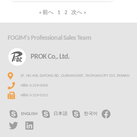
« 前へ
1
2
次へ »
FOGIM's Professional Sales Team
PROK Co,. Ltd.
2F., NO.406, DATONG RD., GUISHAN DIST., TAOYUAN CITY 333, TAIWAN
+886-3-329-0056
+886-3-329-0152
ENGLISH
日本語
한국어