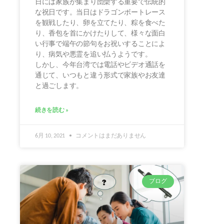
日には家族が集まり団欒する重要で伝統的
な祝日です。当日はドラゴンボートレース
を観戦したり、卵を立てたり、粽を食べた
り、香包を首にかけたりして、様々な面白
い行事で端午の節句をお祝いすることによ
り、病気や悪霊を追い払うようです。
しかし、今年台湾では電話やビデオ通話を
通じて、いつもと違う形式で家族やお友達
と過ごします。
続きを読む »
6月 10, 2021
コメントはまだありません
ブログ