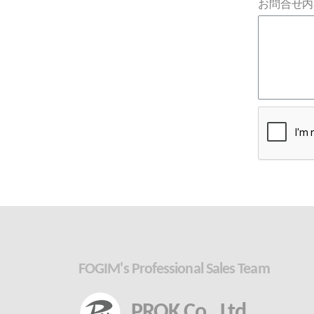
お問合せ内
FOGIM's Professional Sales Team
PROK Co,. Ltd.